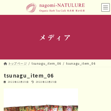
コ
ナ
ン
ビ
テ
ゲ
ン
ー
ツ
シ
へ
ョ
メディア
ス
ン
キ
に
ッ
移
プ
動
トップページ
tsunagu_item_06
tsunagu_item_06
tsunagu_item_06
最
2022年12月15日
2022年12月15日
終
更
新
日
時
: