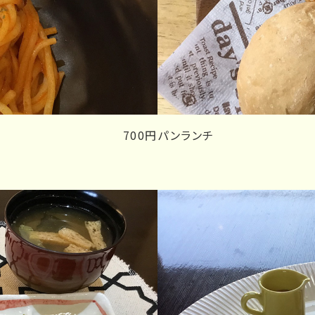
）
700円
パンランチ