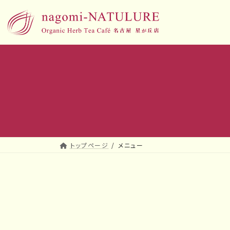
コ
ナ
ン
ビ
テ
ゲ
ン
ー
ツ
シ
へ
ョ
ス
ン
キ
に
ッ
移
プ
動
トップページ
メニュー