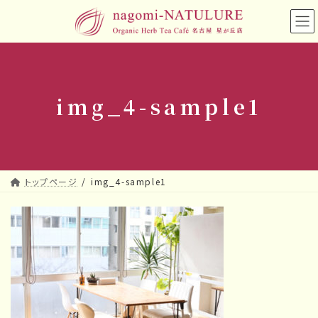
コ
ナ
ン
ビ
テ
ゲ
ン
ー
ツ
シ
へ
ョ
img_4-sample1
ス
ン
キ
に
ッ
移
プ
動
トップページ
img_4-sample1