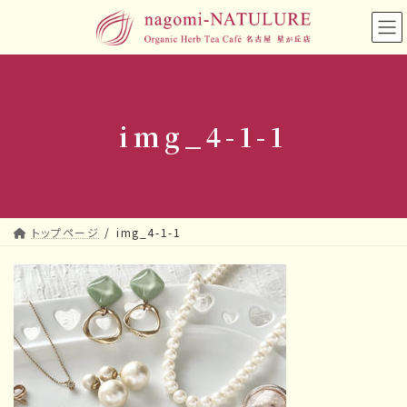
コ
ナ
ン
ビ
テ
ゲ
ン
ー
ツ
シ
へ
ョ
img_4-1-1
ス
ン
キ
に
ッ
移
プ
動
トップページ
img_4-1-1