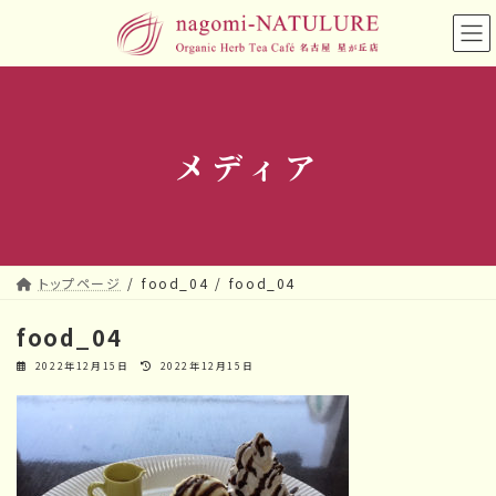
コ
ナ
ン
ビ
テ
ゲ
ン
ー
ツ
シ
へ
ョ
メディア
ス
ン
キ
に
ッ
移
プ
動
トップページ
food_04
food_04
food_04
最
2022年12月15日
2022年12月15日
終
更
新
日
時
: