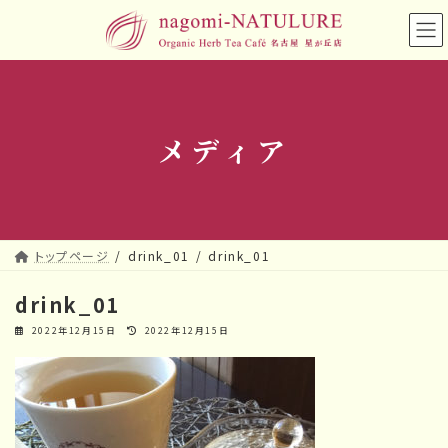
コ
ナ
ン
ビ
テ
ゲ
ン
ー
ツ
シ
へ
ョ
メディア
ス
ン
キ
に
ッ
移
プ
動
トップページ
drink_01
drink_01
drink_01
最
2022年12月15日
2022年12月15日
終
更
新
日
時
: